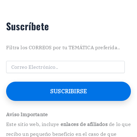
Suscríbete
Filtra los CORREOS por tu TEMÁTICA preferida..
C
o
r
r
e
SUSCRIBIRSE
o
E
l
e
Aviso Importante
c
Este sitio web, incluye
enlaces de afiliados
de lo que
t
r
recibo un pequeño beneficio en el caso de que
ó