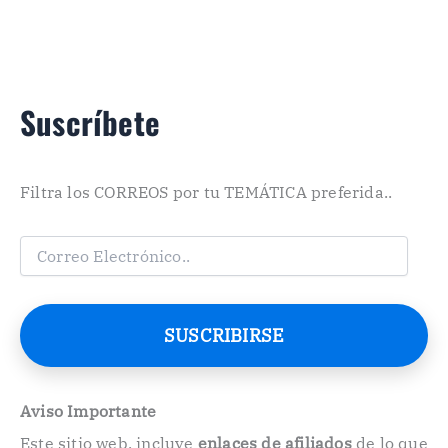
Suscríbete
Filtra los CORREOS por tu TEMÁTICA preferida..
C
o
r
r
e
SUSCRIBIRSE
o
E
l
e
Aviso Importante
c
Este sitio web, incluye
enlaces de afiliados
de lo que
t