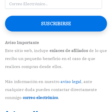
C
o
r
r
e
SUSCRIBIRSE
o
E
l
e
Aviso Importante
c
Este sitio web, incluye
enlaces de afiliados
de lo que
t
r
recibo un pequeño beneficio en el caso de que
ó
n
realices compras desde ellos.
i
c
o
Más información en nuestro
aviso legal
, ante
.
cualquier duda puedes contactar directamente
.
conmigo
correo electrónico
.