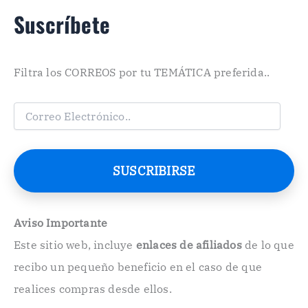
Suscríbete
Filtra los CORREOS por tu TEMÁTICA preferida..
C
o
r
r
e
SUSCRIBIRSE
o
E
l
e
Aviso Importante
c
Este sitio web, incluye
enlaces de afiliados
de lo que
t
r
recibo un pequeño beneficio en el caso de que
ó
n
realices compras desde ellos.
i