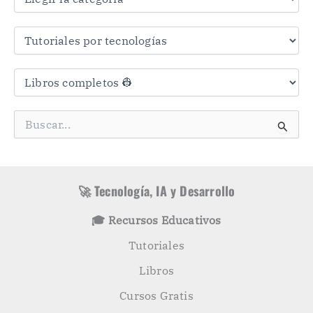
t
r
a
s
C
a
t
e
g
B
o
u
r
s
í
c
a
a
s
r
🚀 Tecnología, IA y Desarrollo
p
o
🎓 Recursos Educativos
r
:
Tutoriales
Libros
Cursos Gratis