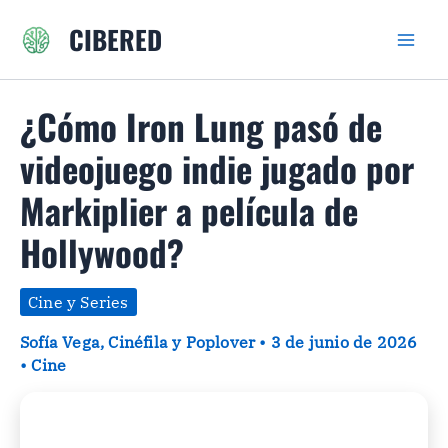
Ir
CIBERED
al
contenido
¿Cómo Iron Lung pasó de
videojuego indie jugado por
Markiplier a película de
Hollywood?
Cine y Series
Sofía Vega, Cinéfila y Poplover
•
3 de junio de 2026
•
Cine