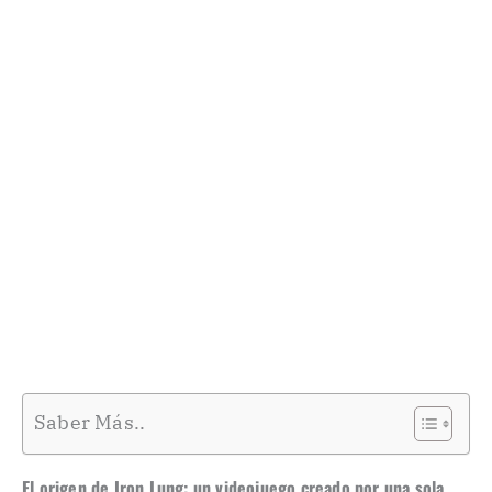
Saber Más..
El origen de Iron Lung: un videojuego creado por una sola