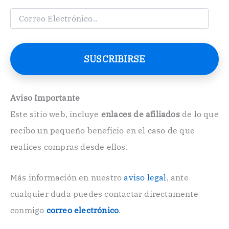
C
o
r
r
e
SUSCRIBIRSE
o
E
l
e
Aviso Importante
c
Este sitio web, incluye
enlaces de afiliados
de lo que
t
r
recibo un pequeño beneficio en el caso de que
ó
n
realices compras desde ellos.
i
c
o
Más información en nuestro
aviso legal
, ante
.
cualquier duda puedes contactar directamente
.
conmigo
correo electrónico
.