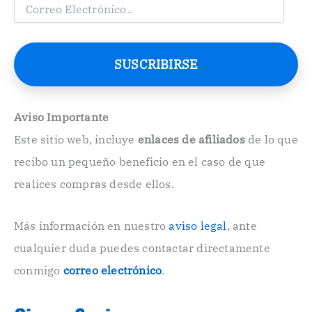
C
o
r
r
e
SUSCRIBIRSE
o
E
l
e
Aviso Importante
c
Este sitio web, incluye
enlaces de afiliados
de lo que
t
r
recibo un pequeño beneficio en el caso de que
ó
n
realices compras desde ellos.
i
c
o
Más información en nuestro
aviso legal
, ante
.
cualquier duda puedes contactar directamente
.
conmigo
correo electrónico
.