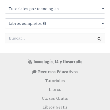
r
a
s
C
a
t
e
g
B
o
u
r
s
í
c
a
a
s
r
🚀 Tecnología, IA y Desarrollo
p
o
🎓 Recursos Educativos
r
:
Tutoriales
Libros
Cursos Gratis
Libros Gratis