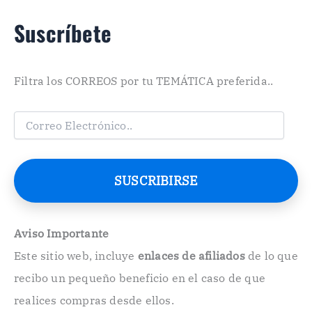
Suscríbete
Filtra los CORREOS por tu TEMÁTICA preferida..
C
o
r
r
e
SUSCRIBIRSE
o
E
l
e
Aviso Importante
c
Este sitio web, incluye
enlaces de afiliados
de lo que
t
r
recibo un pequeño beneficio en el caso de que
ó
n
realices compras desde ellos.