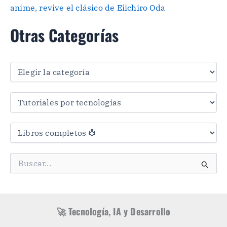
anime, revive el clásico de Eiichiro Oda
Otras Categorías
O
t
r
a
s
C
a
t
e
g
B
o
u
r
s
í
c
a
a
s
r
🚀 Tecnología, IA y Desarrollo
p