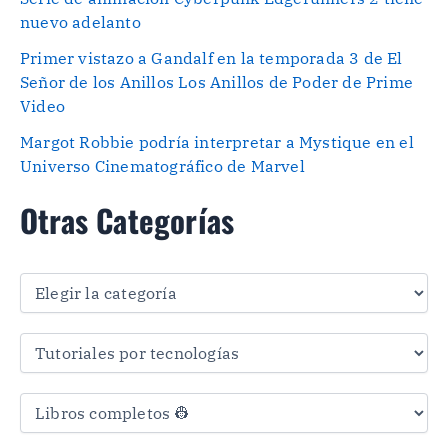
nuevo adelanto
Primer vistazo a Gandalf en la temporada 3 de El
Señor de los Anillos Los Anillos de Poder de Prime
Video
Margot Robbie podría interpretar a Mystique en el
Universo Cinematográfico de Marvel
Otras Categorías
O
t
r
a
s
C
a
t
e