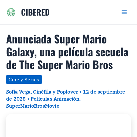
Ir
CIBERED
al
contenido
Anunciada Super Mario
Galaxy, una película secuela
de The Super Mario Bros
Cine y Series
Sofía Vega, Cinéfila y Poplover
•
12 de septiembre
de 2025
•
Películas Animación
,
SuperMarioBrosMovie