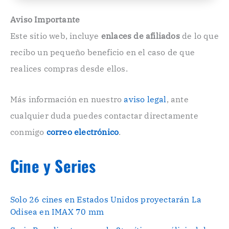
l
e
Aviso Importante
c
Este sitio web, incluye
enlaces de afiliados
de lo que
t
r
recibo un pequeño beneficio en el caso de que
ó
n
realices compras desde ellos.
i
c
o
Más información en nuestro
aviso legal
, ante
.
cualquier duda puedes contactar directamente
.
conmigo
correo electrónico
.
Cine y Series
Solo 26 cines en Estados Unidos proyectarán La
Odisea en IMAX 70 mm