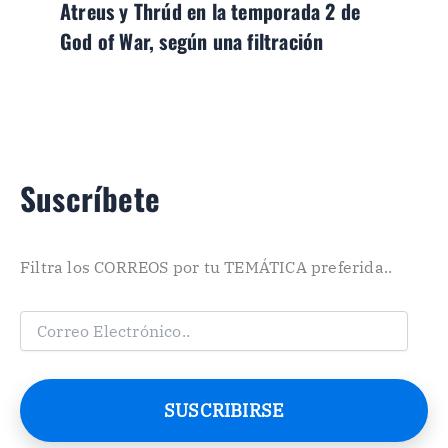
Atreus y Thrúd en la temporada 2 de
God of War, según una filtración
Suscríbete
Filtra los CORREOS por tu TEMÁTICA preferida..
C
o
r
r
e
SUSCRIBIRSE
o
E