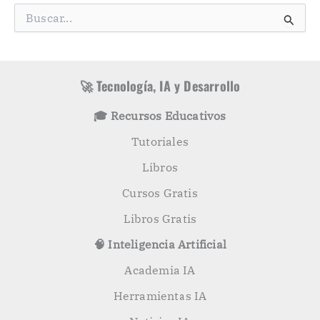
g
B
o
u
r
s
í
c
a
a
s
r
🚀 Tecnología, IA y Desarrollo
p
o
🎓 Recursos Educativos
r
:
Tutoriales
Libros
Cursos Gratis
Libros Gratis
🧠 Inteligencia Artificial
Academia IA
Herramientas IA