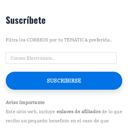
Suscríbete
Filtra los CORREOS por tu TEMÁTICA preferida..
C
o
r
r
e
SUSCRIBIRSE
o
E
l
e
Aviso Importante
c
Este sitio web, incluye
enlaces de afiliados
de lo que
t
r
recibo un pequeño beneficio en el caso de que
ó