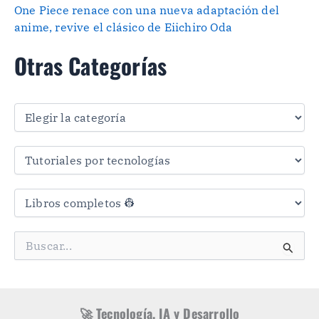
One Piece renace con una nueva adaptación del
anime, revive el clásico de Eiichiro Oda
Otras Categorías
O
t
r
a
s
C
a
t
e
g
B
o
u
r
s
í
c
a
a
s
r
🚀 Tecnología, IA y Desarrollo