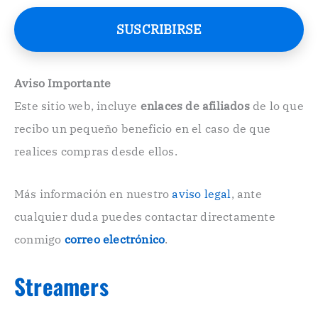
r
e
SUSCRIBIRSE
o
E
l
e
Aviso Importante
c
Este sitio web, incluye
enlaces de afiliados
de lo que
t
r
recibo un pequeño beneficio en el caso de que
ó
n
realices compras desde ellos.
i
c
o
Más información en nuestro
aviso legal
, ante
.
cualquier duda puedes contactar directamente
.
conmigo
correo electrónico
.
Streamers