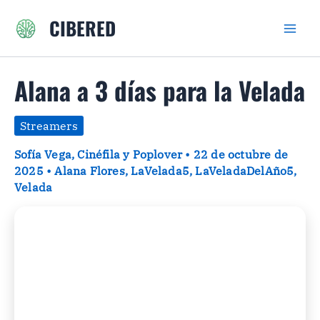
Ir
CIBERED
al
contenido
Alana a 3 días para la Velada
Streamers
Sofía Vega, Cinéfila y Poplover
•
22 de octubre de
2025
•
Alana Flores
,
LaVelada5
,
LaVeladaDelAño5
,
Velada