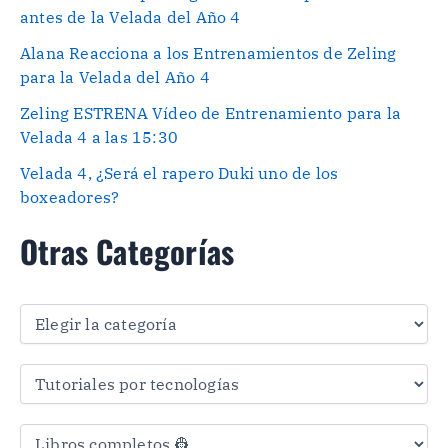
antes de la Velada del Año 4
Alana Reacciona a los Entrenamientos de Zeling
para la Velada del Año 4
Zeling ESTRENA Vídeo de Entrenamiento para la
Velada 4 a las 15:30
Velada 4, ¿Será el rapero Duki uno de los
boxeadores?
Otras Categorías
O
t
r
a
s
C
a