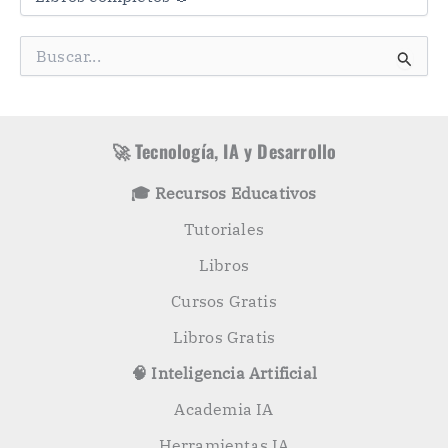
t
e
g
B
o
u
r
s
í
c
a
a
s
r
🚀 Tecnología, IA y Desarrollo
p
o
🎓 Recursos Educativos
r
:
Tutoriales
Libros
Cursos Gratis
Libros Gratis
🧠 Inteligencia Artificial
Academia IA
Herramientas IA