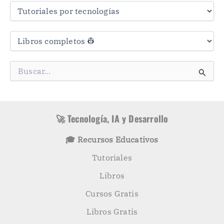
a
s
C
a
t
e
g
B
o
u
r
s
í
c
a
a
s
r
🚀 Tecnología, IA y Desarrollo
p
o
🎓 Recursos Educativos
r
:
Tutoriales
Libros
Cursos Gratis
Libros Gratis