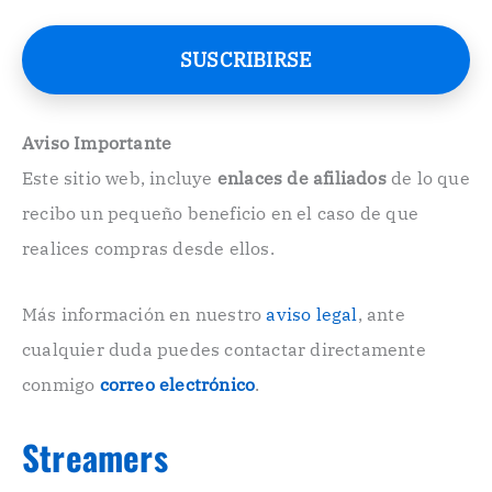
r
r
e
SUSCRIBIRSE
o
E
l
e
Aviso Importante
c
Este sitio web, incluye
enlaces de afiliados
de lo que
t
r
recibo un pequeño beneficio en el caso de que
ó
n
realices compras desde ellos.
i
c
o
Más información en nuestro
aviso legal
, ante
.
cualquier duda puedes contactar directamente
.
conmigo
correo electrónico
.
Streamers