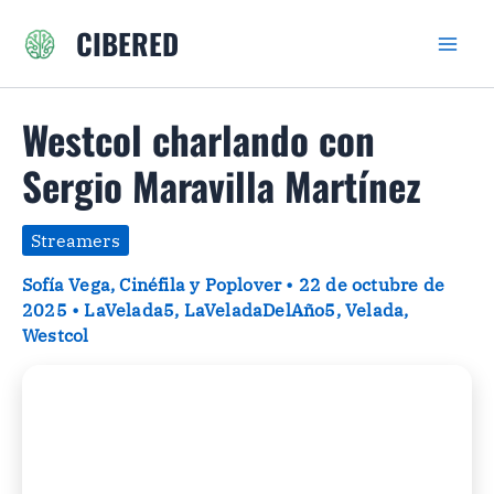
Ir
CIBERED
al
contenido
Westcol charlando con
Sergio Maravilla Martínez
Streamers
Sofía Vega, Cinéfila y Poplover
•
22 de octubre de
2025
•
LaVelada5
,
LaVeladaDelAño5
,
Velada
,
Westcol