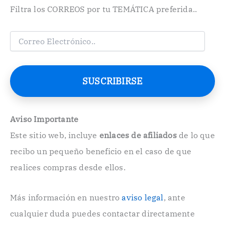
Filtra los CORREOS por tu TEMÁTICA preferida..
C
o
r
r
e
SUSCRIBIRSE
o
E
l
e
Aviso Importante
c
Este sitio web, incluye
enlaces de afiliados
de lo que
t
r
recibo un pequeño beneficio en el caso de que
ó
n
realices compras desde ellos.
i
c
o
Más información en nuestro
aviso legal
, ante
.
cualquier duda puedes contactar directamente
.