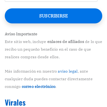
r
r
e
SUSCRIBIRSE
o
E
l
e
Aviso Importante
c
Este sitio web, incluye
enlaces de afiliados
de lo que
t
r
recibo un pequeño beneficio en el caso de que
ó
n
realices compras desde ellos.
i
c
o
Más información en nuestro
aviso legal
, ante
.
cualquier duda puedes contactar directamente
.
conmigo
correo electrónico
.
Virales