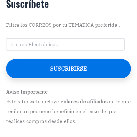
Suscríbete
Filtra los CORREOS por tu TEMÁTICA preferida..
C
o
r
r
e
SUSCRIBIRSE
o
E
l
e
Aviso Importante
c
Este sitio web, incluye
enlaces de afiliados
de lo que
t
r
recibo un pequeño beneficio en el caso de que
ó
n
realices compras desde ellos.
i
c