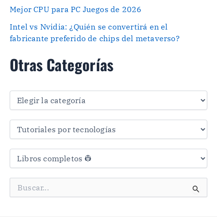
Mejor CPU para PC Juegos de 2026
Intel vs Nvidia: ¿Quién se convertirá en el
fabricante preferido de chips del metaverso?
Otras Categorías
O
t
r
a
s
C
a
t
e
g
B
o
u
r
s
í
c