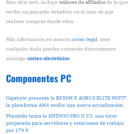
Este sitio web, incluye
enlaces de afiliados
de lo que
t
r
recibo un pequeño beneficio en el caso de que
ó
n
realices compras desde ellos.
i
c
o
Más información en nuestro
aviso legal
, ante
.
cualquier duda puedes contactar directamente
.
conmigo
correo electrónico
.
Componentes PC
Gigabyte presenta la B550M X AORUS ELITE WIFI7:
la plataforma AM4 recibe una nueva actualización
Phanteks lanza la ENTHOO PRO II V2: una torre
preparada para servidores y estaciones de trabajo
por 179 €