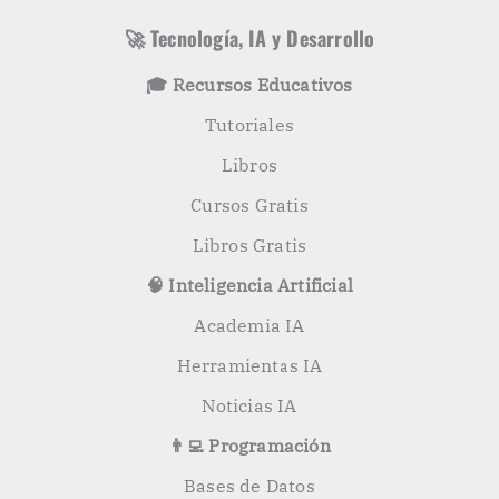
a
a
s
r
🚀 Tecnología, IA y Desarrollo
p
o
🎓 Recursos Educativos
r
:
Tutoriales
Libros
Cursos Gratis
Libros Gratis
🧠 Inteligencia Artificial
Academia IA
Herramientas IA
Noticias IA
👨‍💻 Programación
Bases de Datos