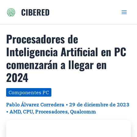
Ir
CIBERED
al
contenido
Procesadores de
Inteligencia Artificial en PC
comenzarán a llegar en
2024
Componentes PC
Pablo Álvarez Corredera
•
29 de diciembre de 2023
•
AMD
,
CPU
,
Procesadores
,
Qualcomm