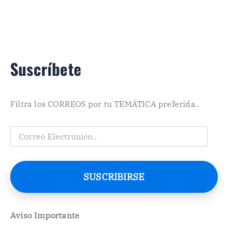
Suscríbete
Filtra los CORREOS por tu TEMÁTICA preferida..
C
o
r
r
e
SUSCRIBIRSE
o
E
l
e
Aviso Importante
c