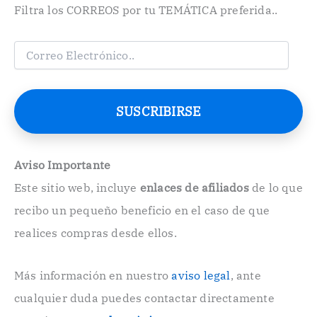
Filtra los CORREOS por tu TEMÁTICA preferida..
C
o
r
r
e
SUSCRIBIRSE
o
E
l
e
Aviso Importante
c
Este sitio web, incluye
enlaces de afiliados
de lo que
t
r
recibo un pequeño beneficio en el caso de que
ó
n
realices compras desde ellos.
i
c
o
Más información en nuestro
aviso legal
, ante
.
cualquier duda puedes contactar directamente
.