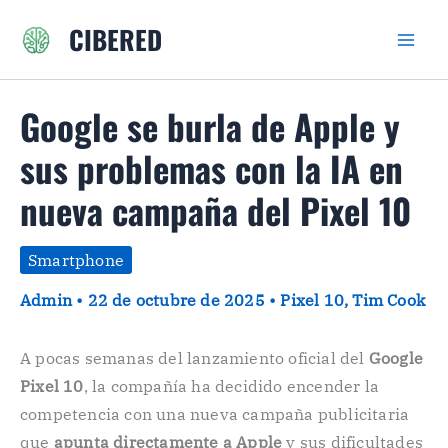
Ir
CIBERED
al
contenido
Google se burla de Apple y
sus problemas con la IA en
nueva campaña del Pixel 10
Smartphone
Admin
•
22 de octubre de 2025
•
Pixel 10
,
Tim Cook
A pocas semanas del lanzamiento oficial del
Google
Pixel 10
, la compañía ha decidido encender la
competencia con una nueva campaña publicitaria
que
apunta directamente a Apple
y sus dificultades