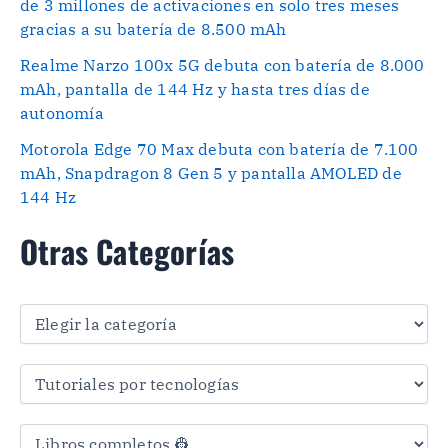
de 3 millones de activaciones en solo tres meses
gracias a su batería de 8.500 mAh
Realme Narzo 100x 5G debuta con batería de 8.000
mAh, pantalla de 144 Hz y hasta tres días de
autonomía
Motorola Edge 70 Max debuta con batería de 7.100
mAh, Snapdragon 8 Gen 5 y pantalla AMOLED de
144 Hz
Otras Categorías
O
t
r
a
s
C
a