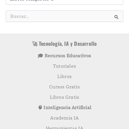
t
e
g
B
o
u
r
s
í
c
a
a
s
r
🚀 Tecnología, IA y Desarrollo
p
o
🎓 Recursos Educativos
r
:
Tutoriales
Libros
Cursos Gratis
Libros Gratis
🧠 Inteligencia Artificial
Academia IA
Herramientas IA