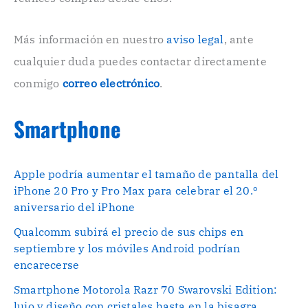
i
c
o
Más información en nuestro
aviso legal
, ante
.
cualquier duda puedes contactar directamente
.
conmigo
correo electrónico
.
Smartphone
Apple podría aumentar el tamaño de pantalla del
iPhone 20 Pro y Pro Max para celebrar el 20.º
aniversario del iPhone
Qualcomm subirá el precio de sus chips en
septiembre y los móviles Android podrían
encarecerse
Smartphone Motorola Razr 70 Swarovski Edition:
lujo y diseño con cristales hasta en la bisagra