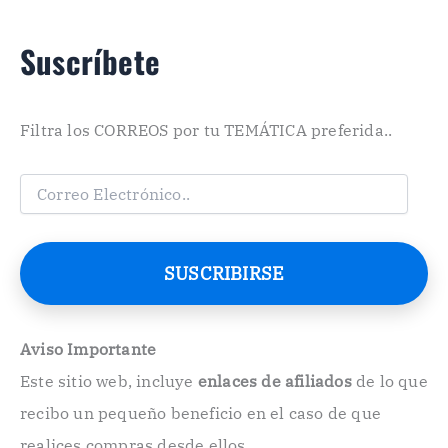
Suscríbete
Filtra los CORREOS por tu TEMÁTICA preferida..
C
o
r
r
e
SUSCRIBIRSE
o
E
l
e
Aviso Importante
c
Este sitio web, incluye
enlaces de afiliados
de lo que
t
r
recibo un pequeño beneficio en el caso de que
ó
n
realices compras desde ellos.