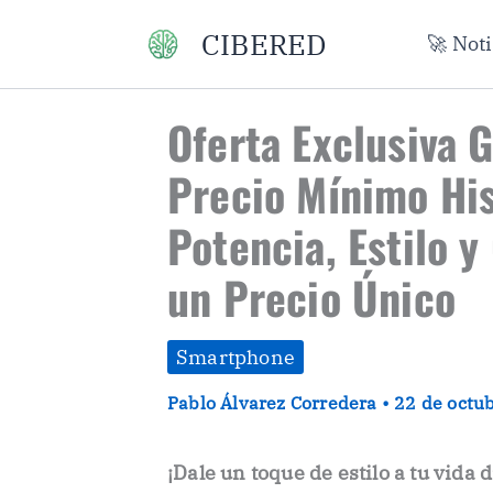
Ir
CIBERED
🚀 Not
al
contenido
Oferta Exclusiva 
Precio Mínimo His
Potencia, Estilo 
un Precio Único
Smartphone
Pablo Álvarez Corredera
•
22 de octu
¡Dale un toque de estilo a tu vida 