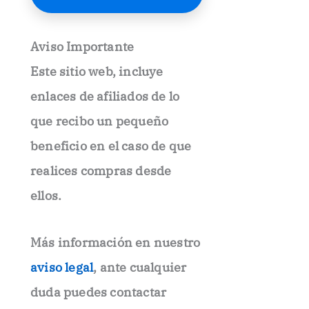
E
l
e
Aviso Importante
c
t
Este sitio web, incluye
r
ó
enlaces de afiliados
de lo
n
i
que recibo un pequeño
c
beneficio en el caso de que
o
.
realices compras desde
.
ellos.
Más información en nuestro
aviso legal
, ante cualquier
duda puedes contactar