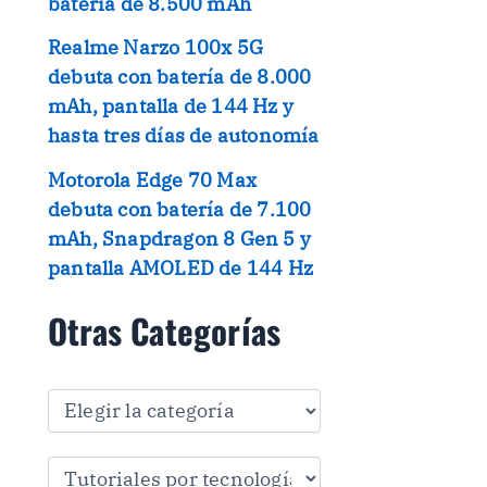
batería de 8.500 mAh
Realme Narzo 100x 5G
debuta con batería de 8.000
mAh, pantalla de 144 Hz y
hasta tres días de autonomía
Motorola Edge 70 Max
debuta con batería de 7.100
mAh, Snapdragon 8 Gen 5 y
pantalla AMOLED de 144 Hz
Otras Categorías
O
t
r
a
s