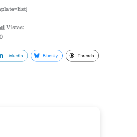
late=list]
Vistas:
0
LinkedIn
Bluesky
Threads