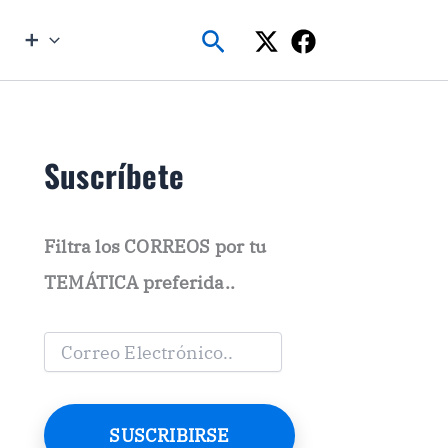
Buscar
➕
Suscríbete
Filtra los CORREOS por tu
TEMÁTICA preferida..
C
o
r
r
e
SUSCRIBIRSE
o