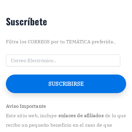
Suscríbete
Filtra los CORREOS por tu TEMÁTICA preferida..
C
o
r
r
e
SUSCRIBIRSE
o
E
l
e
Aviso Importante
c
Este sitio web, incluye
enlaces de afiliados
de lo que
t
r
recibo un pequeño beneficio en el caso de que
ó