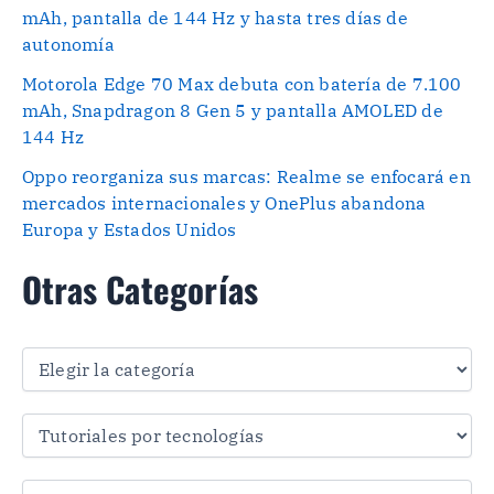
mAh, pantalla de 144 Hz y hasta tres días de
autonomía
Motorola Edge 70 Max debuta con batería de 7.100
mAh, Snapdragon 8 Gen 5 y pantalla AMOLED de
144 Hz
Oppo reorganiza sus marcas: Realme se enfocará en
mercados internacionales y OnePlus abandona
Europa y Estados Unidos
Otras Categorías
O
t
r
a
s
C
a