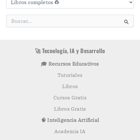
t
e
g
B
o
u
r
s
í
c
a
a
s
r
🚀 Tecnología, IA y Desarrollo
p
o
🎓 Recursos Educativos
r
:
Tutoriales
Libros
Cursos Gratis
Libros Gratis
🧠 Inteligencia Artificial
Academia IA