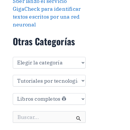
Sber lanzó el servicio
GigaCheck para identificar
textos escritos por una red
neuronal
Otras Categorías
O
t
r
a
s
C
a
t
e
g
B
o
u
r
s
í