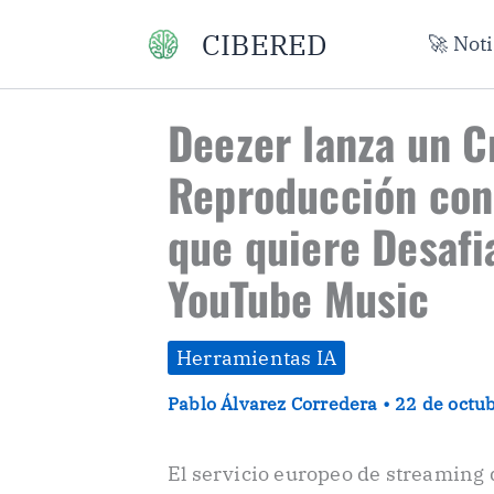
Ir
CIBERED
🚀 Not
al
contenido
Deezer lanza un C
Reproducción con 
que quiere Desafi
YouTube Music
Herramientas IA
Pablo Álvarez Corredera
•
22 de octu
El servicio europeo de streaming 