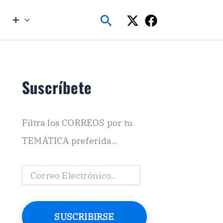
Buscar
➕
Suscríbete
Filtra los CORREOS por tu
TEMÁTICA preferida..
C
o
r
r
e
SUSCRIBIRSE
o