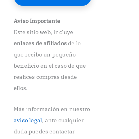
E
l
e
Aviso Importante
c
t
Este sitio web, incluye
r
ó
enlaces de afiliados
de lo
n
i
que recibo un pequeño
c
beneficio en el caso de que
o
.
realices compras desde
.
ellos.
Más información en nuestro
aviso legal
, ante cualquier
duda puedes contactar