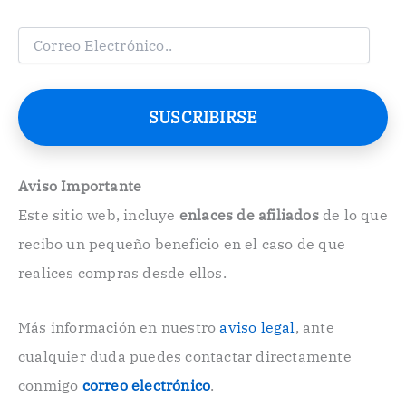
C
o
r
r
e
SUSCRIBIRSE
o
E
l
e
Aviso Importante
c
Este sitio web, incluye
enlaces de afiliados
de lo que
t
r
recibo un pequeño beneficio en el caso de que
ó
n
realices compras desde ellos.
i
c
o
Más información en nuestro
aviso legal
, ante
.
cualquier duda puedes contactar directamente
.
conmigo
correo electrónico
.