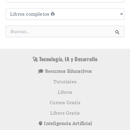
C
a
t
e
g
B
o
u
r
s
í
c
a
a
s
r
🚀 Tecnología, IA y Desarrollo
p
o
🎓 Recursos Educativos
r
:
Tutoriales
Libros
Cursos Gratis
Libros Gratis
🧠 Inteligencia Artificial