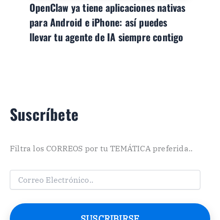
OpenClaw ya tiene aplicaciones nativas
para Android e iPhone: así puedes
llevar tu agente de IA siempre contigo
Suscríbete
Filtra los CORREOS por tu TEMÁTICA preferida..
C
o
r
r
e
SUSCRIBIRSE