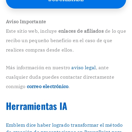
o
E
l
e
Aviso Importante
c
Este sitio web, incluye
enlaces de afiliados
de lo que
t
r
recibo un pequeño beneficio en el caso de que
ó
n
realices compras desde ellos.
i
c
o
Más información en nuestro
aviso legal
, ante
.
cualquier duda puedes contactar directamente
.
conmigo
correo electrónico
.
Herramientas IA
Emblem dice haber logrado transformar el método