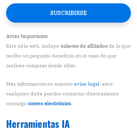
r
e
SUSCRIBIRSE
o
E
l
e
Aviso Importante
c
Este sitio web, incluye
enlaces de afiliados
de lo que
t
r
recibo un pequeño beneficio en el caso de que
ó
n
realices compras desde ellos.
i
c
o
Más información en nuestro
aviso legal
, ante
.
cualquier duda puedes contactar directamente
.
conmigo
correo electrónico
.
Herramientas IA