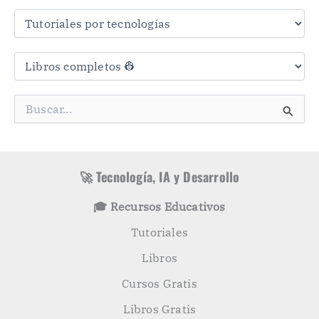
r
a
s
C
a
t
e
g
B
o
u
r
s
í
c
a
a
s
r
🚀 Tecnología, IA y Desarrollo
p
o
🎓 Recursos Educativos
r
:
Tutoriales
Libros
Cursos Gratis
Libros Gratis