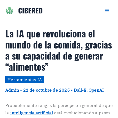
Ir
CIBERED
al
contenido
La IA que revoluciona el
mundo de la comida, gracias
a su capacidad de generar
“alimentos”
Herramientas IA
Admin
•
22 de octubre de 2025
•
Dall-E
,
OpenAI
Probablemente tengas la percepción general de que
la
inteligencia artificial
está evolucionando a pasos