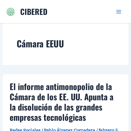
Ir
CIBERED
al
contenido
Cámara EEUU
El informe antimonopolio de la
Cámara de los EE. UU. Apunta a
la disolución de las grandes
empresas tecnológicas
Redes Sociales
/
Pablo Álvarez Corredera
/
febrero 5,