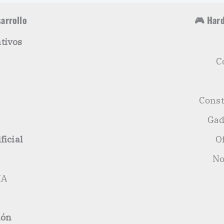
sarrollo
🎮 Hard
tivos
C
s
Const
Gad
ficial
O
No
IA
ión