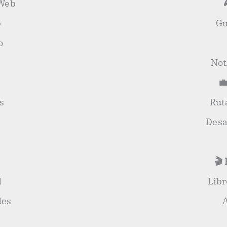
 Web
b
Gu
o
Not
💼
s
Rut
Desa
🎬
d
Lib
des