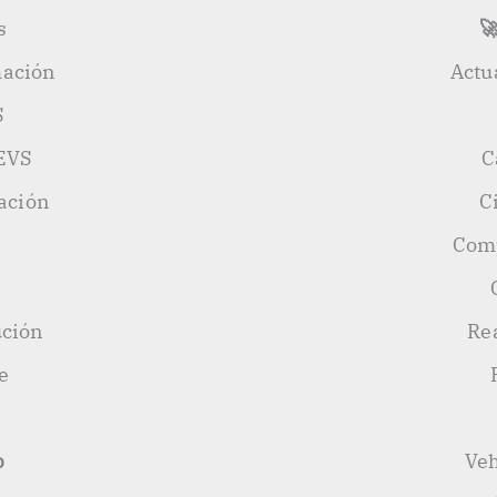
s

mación
Actu
S
EVS
C
ación
C
Comp
ución
Re
e
b
Veh