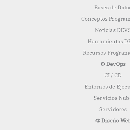
Bases de Dato
Conceptos Progra
Noticias DEV
Herramientas D
Recursos Program
⚙️ DevOps
CI / CD
Entornos de Ejec
Servicios Nub
Servidores
🎨 Diseño We