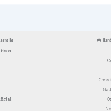
sarrollo
🎮 Hard
tivos
C
s
Const
Gad
ficial
O
No