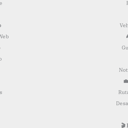
e
b
Veh
 Web
b
Gu
o
Not
💼
s
Rut
Desa
🎬