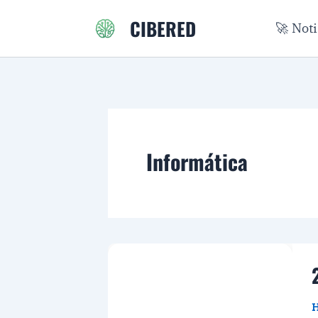
Ir
CIBERED
🚀 Not
al
contenido
Informática
H