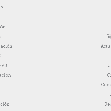
IA
ión
s

mación
Actu
S
EVS
C
ación
C
Comp
ución
Re