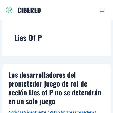
Ir
CIBERED
al
contenido
Lies Of P
Los desarrolladores del
prometedor juego de rol de
acción Lies of P no se detendrán
en un solo juego
Noticias VideoJuegos
/
Pablo Álvarez Corredera
/