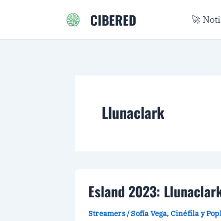
Ir
CIBERED
🚀 Not
al
contenido
Llunaclark
Esland 2023: Llunaclar
Streamers
/
Sofía Vega, Cinéfila y Po