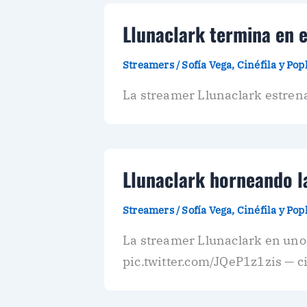
Llunaclark termina en e
Streamers
/
Sofía Vega, Cinéfila y Po
La streamer Llunaclark estrena 
Llunaclark horneando la
Streamers
/
Sofía Vega, Cinéfila y Po
La streamer Llunaclark en uno
pic.twitter.com/JQeP1z1zis — c