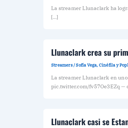
La streamer Llunaclark ha logra
[…]
Llunaclark crea su prim
Streamers
/
Sofía Vega, Cinéfila y Po
La streamer Llunaclark en uno
pic.twitter.com/fv57Oe3EZq — 
Llunaclark casi se Esta