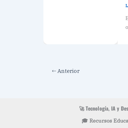
L
E
o
←
Anterior
🚀 Tecnología, IA y De
🎓 Recursos Educa