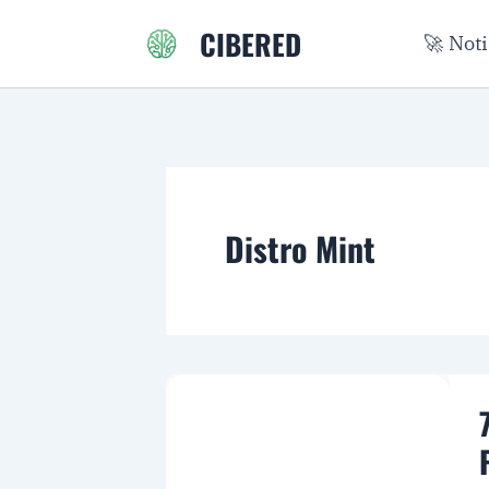
Ir
CIBERED
🚀 Not
al
contenido
Distro Mint