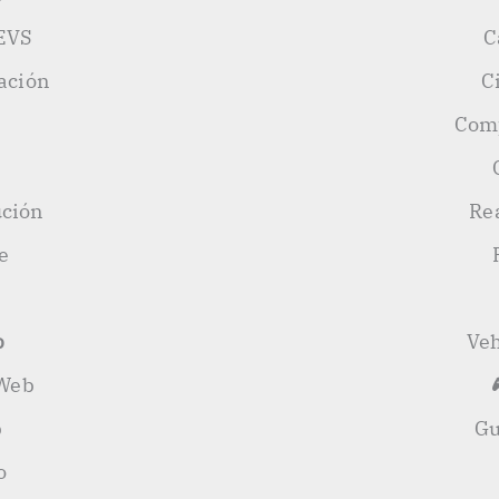
EVS
C
ación
C
Comp
ución
Re
e
b
Veh
 Web
b
Gu
o