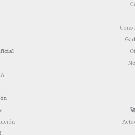
C
s
Const
Gad
ficial
O
No
IA
ión
s

mación
Actu
S