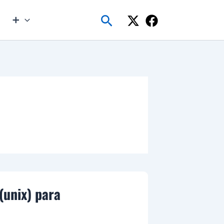
Buscar
➕
(unix) para