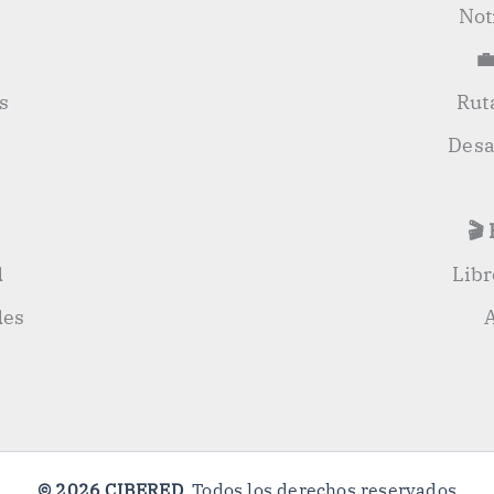
Not
💼
s
Rut
Desa
🎬
d
Lib
des
© 2026 CIBERED
. Todos los derechos reservados