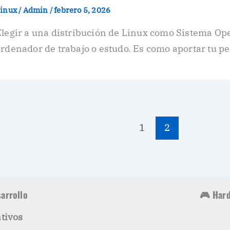
inux
/
Admin
/
febrero 5, 2026
legir a una distribución de Linux como Sistema Ope
rdenador de trabajo o estudo. Es como aportar tu p
1
2
sarrollo
🎮 Hard
tivos