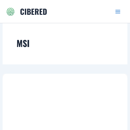
Ir
CIBERED
al
contenido
MSI