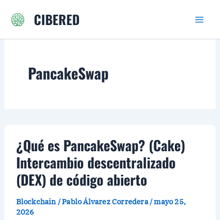
Ir
CIBERED
al
contenido
PancakeSwap
¿Qué es PancakeSwap? (Cake)
Intercambio descentralizado
(DEX) de código abierto
Blockchain
/
Pablo Álvarez Corredera
/
mayo 25,
2026