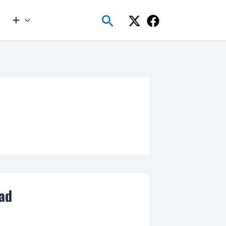
Buscar
➕
dad