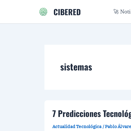
Ir
CIBERED
🚀 Not
al
contenido
sistemas
7 Predicciones Tecnológ
Actualidad Tecnológica
/
Pablo Álvar