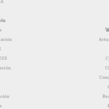
IA
ión
s

mación
Actu
S
EVS
C
ación
C
Comp
ución
Re
e