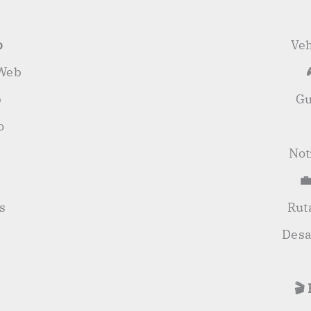
b
Veh
 Web
b
Gu
o
Not
💼
s
Rut
Desa
🎬