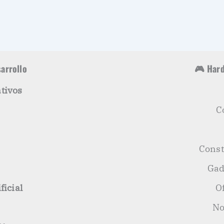
sarrollo
🎮 Hard
tivos
C
s
Const
Gad
ficial
O
No