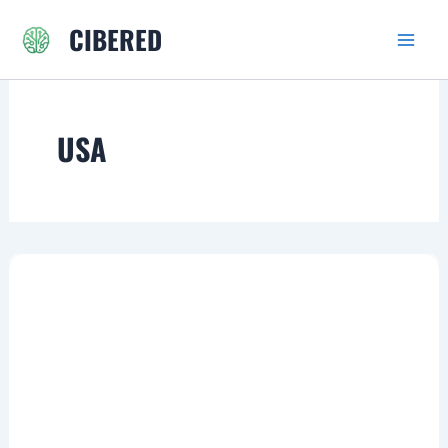
Ir
CIBERED
al
contenido
USA