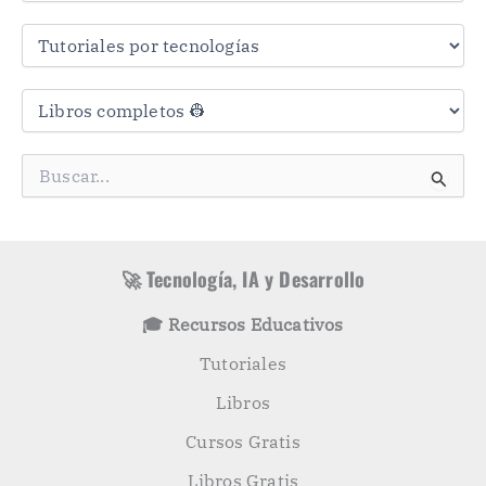
r
a
s
C
a
t
e
g
B
o
u
r
s
í
c
a
a
s
r
🚀 Tecnología, IA y Desarrollo
p
o
🎓 Recursos Educativos
r
:
Tutoriales
Libros
Cursos Gratis
Libros Gratis