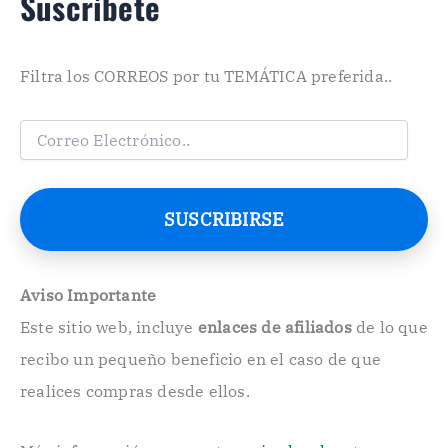
Suscríbete
Filtra los CORREOS por tu TEMÁTICA preferida..
C
o
r
r
e
SUSCRIBIRSE
o
E
l
e
Aviso Importante
c
Este sitio web, incluye
enlaces de afiliados
de lo que
t
r
recibo un pequeño beneficio en el caso de que
ó
n
realices compras desde ellos.
i
c