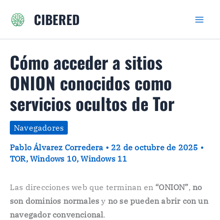
Ir
CIBERED
al
contenido
Cómo acceder a sitios
ONION conocidos como
servicios ocultos de Tor
Navegadores
Pablo Álvarez Corredera
•
22 de octubre de 2025
•
TOR
,
Windows 10
,
Windows 11
Las direcciones web que terminan en
“ONION”
,
no
son dominios normales
y
no se pueden abrir con un
navegador convencional
.