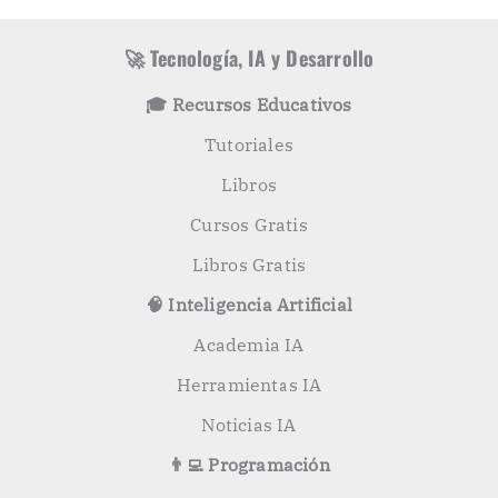
í
c
a
a
s
r
🚀 Tecnología, IA y Desarrollo
p
o
🎓 Recursos Educativos
r
:
Tutoriales
Libros
Cursos Gratis
Libros Gratis
🧠 Inteligencia Artificial
Academia IA
Herramientas IA
Noticias IA
👨‍💻 Programación