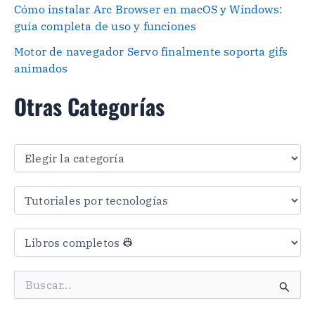
Cómo instalar Arc Browser en macOS y Windows:
guía completa de uso y funciones
Motor de navegador Servo finalmente soporta gifs
animados
Otras Categorías
O
t
r
a
s
C
a
t
e
g
B
o
u
r
s