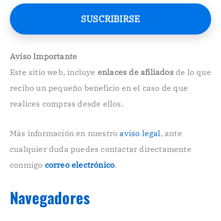
r
e
SUSCRIBIRSE
o
E
l
e
Aviso Importante
c
Este sitio web, incluye
enlaces de afiliados
de lo que
t
r
recibo un pequeño beneficio en el caso de que
ó
n
realices compras desde ellos.
i
c
o
Más información en nuestro
aviso legal
, ante
.
cualquier duda puedes contactar directamente
.
conmigo
correo electrónico
.
Navegadores