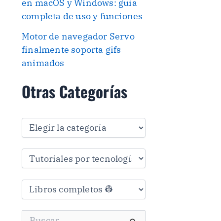
en macOS y Windows: guía
completa de uso y funciones
Motor de navegador Servo
finalmente soporta gifs
animados
Otras Categorías
O
t
r
a
s
C
a
t
e
g
B
o