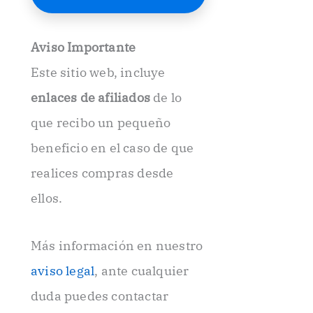
E
l
e
Aviso Importante
c
t
Este sitio web, incluye
r
ó
enlaces de afiliados
de lo
n
i
que recibo un pequeño
c
beneficio en el caso de que
o
.
realices compras desde
.
ellos.
Más información en nuestro
aviso legal
, ante cualquier
duda puedes contactar