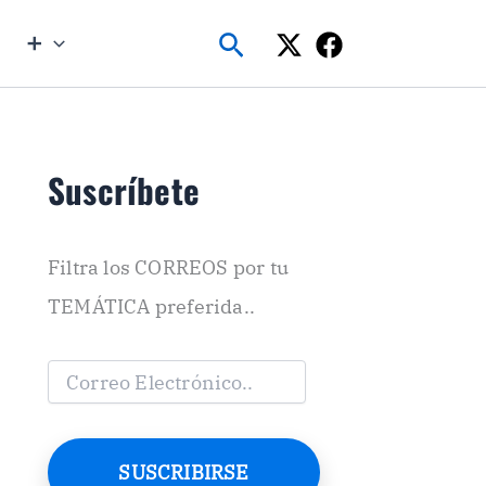
Buscar
➕
Suscríbete
Filtra los CORREOS por tu
TEMÁTICA preferida..
C
o
r
r
e
SUSCRIBIRSE
o