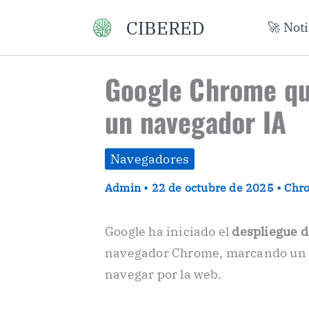
Ir
CIBERED
🚀 Not
al
contenido
Google Chrome qui
un navegador IA
Navegadores
Admin
•
22 de octubre de 2025
•
Chr
Google ha iniciado el
despliegue d
navegador Chrome, marcando un ca
navegar por la web.