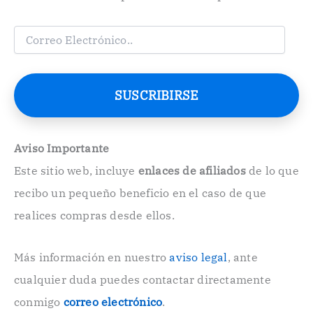
C
o
r
r
e
SUSCRIBIRSE
o
E
l
e
Aviso Importante
c
Este sitio web, incluye
enlaces de afiliados
de lo que
t
r
recibo un pequeño beneficio en el caso de que
ó
n
realices compras desde ellos.
i
c
o
Más información en nuestro
aviso legal
, ante
.
cualquier duda puedes contactar directamente
.
conmigo
correo electrónico
.