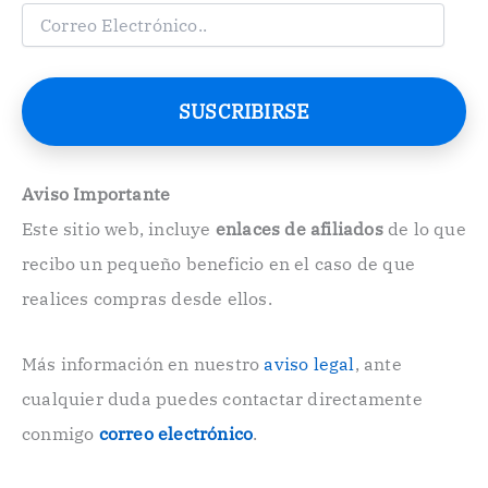
C
o
r
r
e
SUSCRIBIRSE
o
E
l
e
Aviso Importante
c
Este sitio web, incluye
enlaces de afiliados
de lo que
t
r
recibo un pequeño beneficio en el caso de que
ó
n
realices compras desde ellos.
i
c
o
Más información en nuestro
aviso legal
, ante
.
cualquier duda puedes contactar directamente
.
conmigo
correo electrónico
.