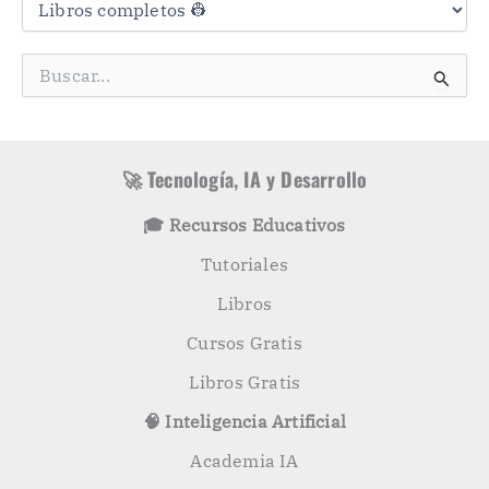
t
e
g
B
o
u
r
s
í
c
a
a
s
r
🚀 Tecnología, IA y Desarrollo
p
o
🎓 Recursos Educativos
r
:
Tutoriales
Libros
Cursos Gratis
Libros Gratis
🧠 Inteligencia Artificial
Academia IA