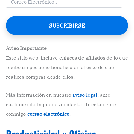
o
r
r
e
SUSCRIBIRSE
o
E
l
e
Aviso Importante
c
Este sitio web, incluye
enlaces de afiliados
de lo que
t
r
recibo un pequeño beneficio en el caso de que
ó
n
realices compras desde ellos.
i
c
o
Más información en nuestro
aviso legal
, ante
.
cualquier duda puedes contactar directamente
.
conmigo
correo electrónico
.
Productividad y Oficina