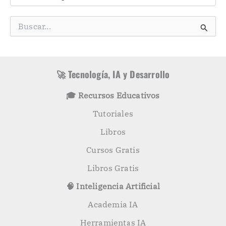
t
e
g
B
o
u
r
s
í
c
a
a
s
r
🚀 Tecnología, IA y Desarrollo
p
o
🎓 Recursos Educativos
r
:
Tutoriales
Libros
Cursos Gratis
Libros Gratis
🧠 Inteligencia Artificial
Academia IA
Herramientas IA