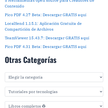
5 Herramientas open source para Creadores de
Contenido
Pico PDF 4.27 Beta: Descargar GRATIS aquí
LocalSend 1.15.1: Aplicación Gratuita de
Compartición de Archivos
TeamViewer 15.43.7: Descargar GRATIS aquí
Pico PDF 4.31 Beta: Descargar GRATIS aquí
Otras Categorías
O
t
r
a
s
C
a