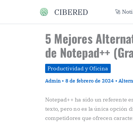
Ir
CIBERED
🚀 Not
al
contenido
5 Mejores Alterna
de Notepad++ (Gra
Productividad y Oficina
Admin
•
8 de febrero de 2024
•
Altern
Notepad++ ha sido un referente en
texto, pero no es la única opción 
competidores que ofrecen caracter