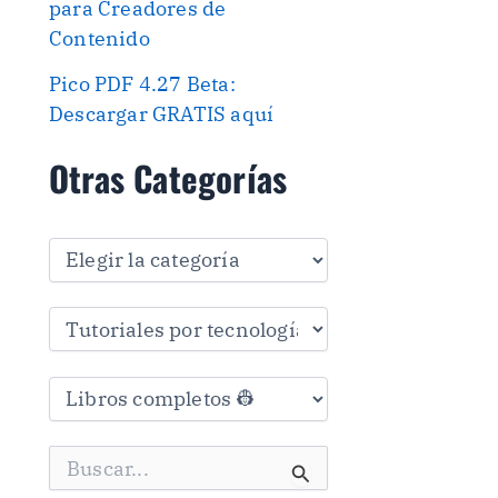
para Creadores de
Contenido
Pico PDF 4.27 Beta:
Descargar GRATIS aquí
Otras Categorías
O
t
r
a
s
C
a
t
e
g
B
o
u
r