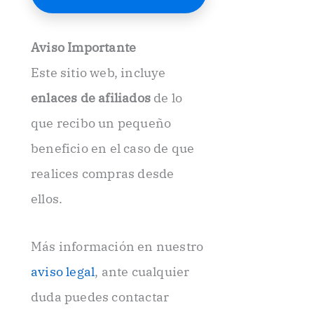
E
l
e
Aviso Importante
c
t
Este sitio web, incluye
r
ó
enlaces de afiliados
de lo
n
i
que recibo un pequeño
c
beneficio en el caso de que
o
.
realices compras desde
.
ellos.
Más información en nuestro
aviso legal
, ante cualquier
duda puedes contactar