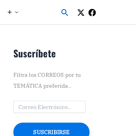
Buscar
➕
Suscríbete
Filtra los CORREOS por tu
TEMÁTICA preferida..
C
o
r
r
e
SUSCRIBIRSE
o