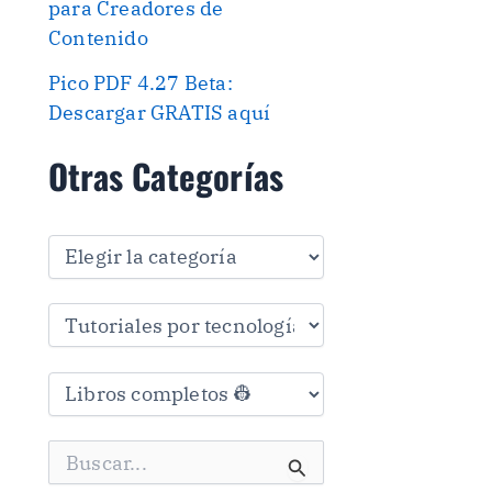
para Creadores de
Contenido
Pico PDF 4.27 Beta:
Descargar GRATIS aquí
Otras Categorías
O
t
r
a
s
C
a
t
e
g
B
o
u
r