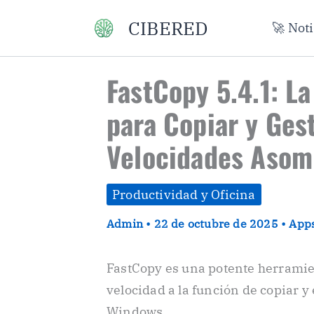
Ir
CIBERED
🚀 Not
al
contenido
FastCopy 5.4.1: La
para Copiar y Ges
Velocidades Asom
Productividad y Oficina
Admin
•
22 de octubre de 2025
•
Apps
FastCopy es una potente herramie
velocidad a la función de copiar y
Windows.