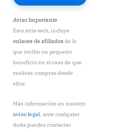
E
l
e
Aviso Importante
c
t
Este sitio web, incluye
r
ó
enlaces de afiliados
de lo
n
i
que recibo un pequeño
c
beneficio en el caso de que
o
.
realices compras desde
.
ellos.
Más información en nuestro
aviso legal
, ante cualquier
duda puedes contactar