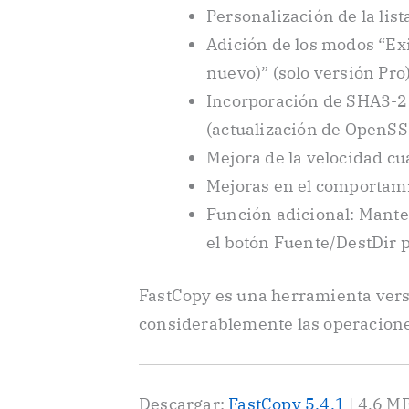
Personalización de la lis
Adición de los modos “Ex
nuevo)” (solo versión Pro)
Incorporación de SHA3-2
(actualización de OpenSSL
Mejora de la velocidad c
Mejoras en el comportami
Función adicional: Mante
el botón Fuente/DestDir p
FastCopy es una herramienta versá
considerablemente las operacione
Descargar:
FastCopy 5.4.1
| 4,6 MB