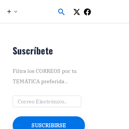
Buscar
➕
Suscríbete
Filtra los CORREOS por tu
TEMÁTICA preferida..
C
o
r
r
e
SUSCRIBIRSE
o