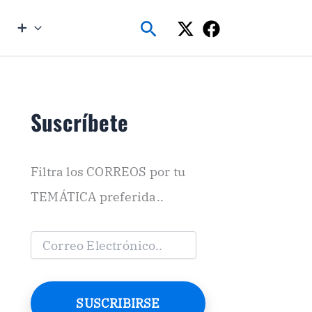
Buscar
➕
Suscríbete
Filtra los CORREOS por tu
TEMÁTICA preferida..
C
o
r
r
e
SUSCRIBIRSE
o