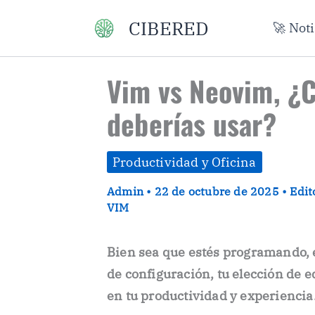
Ir
CIBERED
🚀 Not
al
contenido
Vim vs Neovim, ¿C
deberías usar?
Productividad y Oficina
Admin
•
22 de octubre de 2025
•
Edit
VIM
Bien sea que estés programando, 
de configuración, tu elección de 
en tu productividad y experiencia