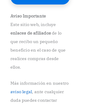
E
l
e
Aviso Importante
c
t
Este sitio web, incluye
r
ó
enlaces de afiliados
de lo
n
i
que recibo un pequeño
c
beneficio en el caso de que
o
.
realices compras desde
.
ellos.
Más información en nuestro
aviso legal
, ante cualquier
duda puedes contactar