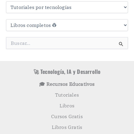
a
s
C
a
t
e
g
B
o
u
r
s
í
c
a
a
s
r
🚀 Tecnología, IA y Desarrollo
p
o
🎓 Recursos Educativos
r
:
Tutoriales
Libros
Cursos Gratis
Libros Gratis