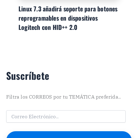
Linux 7.3 añadirá soporte para botones
reprogramables en dispositivos
Logitech con HID++ 2.0
Suscríbete
Filtra los CORREOS por tu TEMÁTICA preferida..
C
o
r
r
e