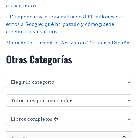
en segundos
UE impone una nueva multa de 890 millones de
euros a Google: qué ha pasado y cómo puede
afectar a los usuarios
Mapa de los Incendios Activos en Territorio Español
Otras Categorías
O
t
r
a
s
C
a
t
e
g
B