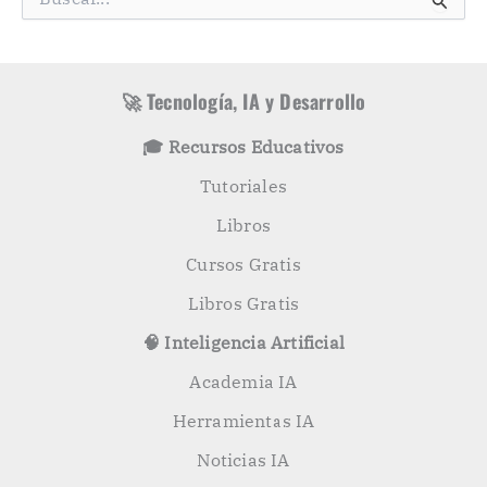
o
u
r
s
í
c
a
a
s
r
🚀 Tecnología, IA y Desarrollo
p
o
🎓 Recursos Educativos
r
:
Tutoriales
Libros
Cursos Gratis
Libros Gratis
🧠 Inteligencia Artificial
Academia IA
Herramientas IA
Noticias IA