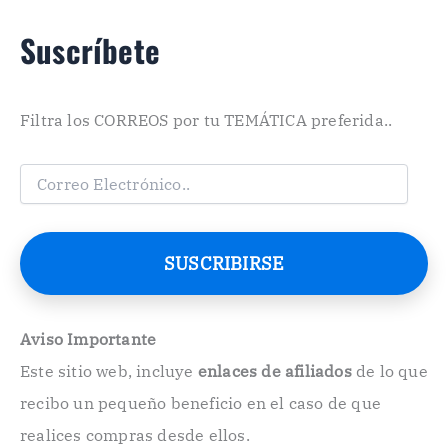
Suscríbete
Filtra los CORREOS por tu TEMÁTICA preferida..
C
o
r
r
e
SUSCRIBIRSE
o
E
l
e
Aviso Importante
c
Este sitio web, incluye
enlaces de afiliados
de lo que
t
r
recibo un pequeño beneficio en el caso de que
ó
n
realices compras desde ellos.