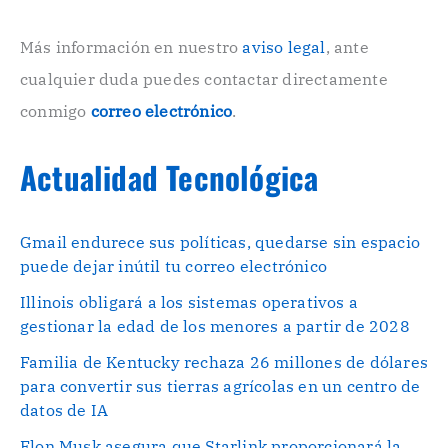
i
c
o
Más información en nuestro
aviso legal
, ante
.
cualquier duda puedes contactar directamente
.
conmigo
correo electrónico
.
Actualidad Tecnológica
Gmail endurece sus políticas, quedarse sin espacio
puede dejar inútil tu correo electrónico
Illinois obligará a los sistemas operativos a
gestionar la edad de los menores a partir de 2028
Familia de Kentucky rechaza 26 millones de dólares
para convertir sus tierras agrícolas en un centro de
datos de IA
Elon Musk asegura que Starlink proporcionará la