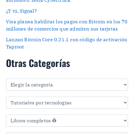
¿Y tú, Signal?
Visa planea habilitar los pagos con Bitcoin en los 70
millones de comercios que admiten sus tarjetas
Lanzan Bitcoin Core 0.21.1 con código de activación
Taproot
Otras Categorías
O
t
r
a
s
C
a
t
e