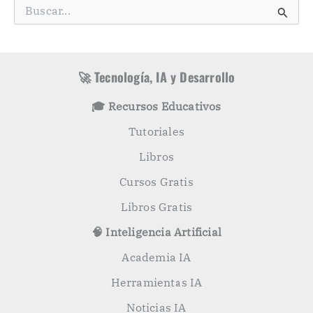
g
B
o
u
r
s
í
c
a
a
s
r
🚀 Tecnología, IA y Desarrollo
p
o
🎓 Recursos Educativos
r
:
Tutoriales
Libros
Cursos Gratis
Libros Gratis
🧠 Inteligencia Artificial
Academia IA
Herramientas IA
Noticias IA