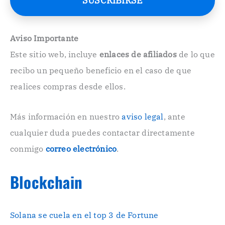
SUSCRIBIRSE
o
E
l
e
Aviso Importante
c
Este sitio web, incluye
enlaces de afiliados
de lo que
t
r
recibo un pequeño beneficio en el caso de que
ó
n
realices compras desde ellos.
i
c
o
Más información en nuestro
aviso legal
, ante
.
cualquier duda puedes contactar directamente
.
conmigo
correo electrónico
.
Blockchain
Solana se cuela en el top 3 de Fortune