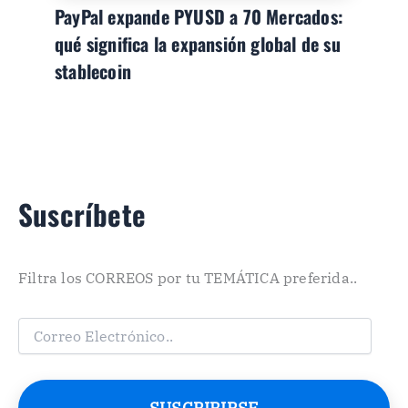
PayPal expande PYUSD a 70 Mercados:
qué significa la expansión global de su
stablecoin
Suscríbete
Filtra los CORREOS por tu TEMÁTICA preferida..
C
o
r
r
e