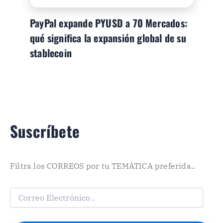
PayPal expande PYUSD a 70 Mercados:
qué significa la expansión global de su
stablecoin
Suscríbete
Filtra los CORREOS por tu TEMÁTICA preferida..
C
o
r
r