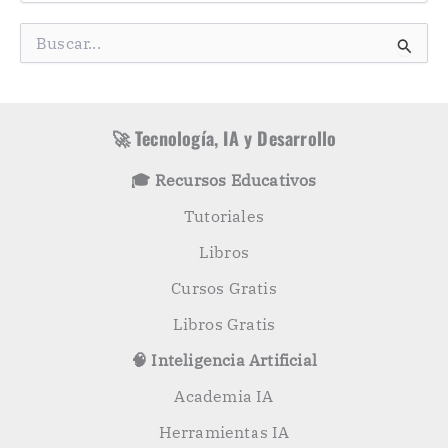
e
g
B
o
u
r
s
í
c
a
a
s
r
🚀 Tecnología, IA y Desarrollo
p
o
🎓 Recursos Educativos
r
:
Tutoriales
Libros
Cursos Gratis
Libros Gratis
🧠 Inteligencia Artificial
Academia IA
Herramientas IA