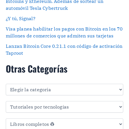
Bitcoins y Ethereum. Además de sortear un
automóvil Tesla Cybertruck
¿Y tú, Signal?
Visa planea habilitar los pagos con Bitcoin en los 70
millones de comercios que admiten sus tarjetas
Lanzan Bitcoin Core 0.21.1 con código de activación
Taproot
Otras Categorías
O
t
r
a
s
C
a
t