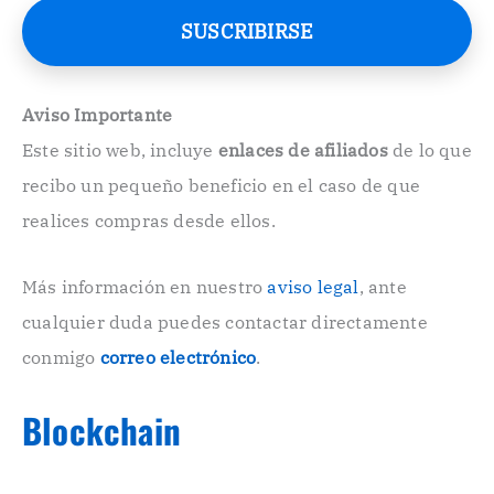
e
SUSCRIBIRSE
o
E
l
e
Aviso Importante
c
Este sitio web, incluye
enlaces de afiliados
de lo que
t
r
recibo un pequeño beneficio en el caso de que
ó
n
realices compras desde ellos.
i
c
o
Más información en nuestro
aviso legal
, ante
.
cualquier duda puedes contactar directamente
.
conmigo
correo electrónico
.
Blockchain