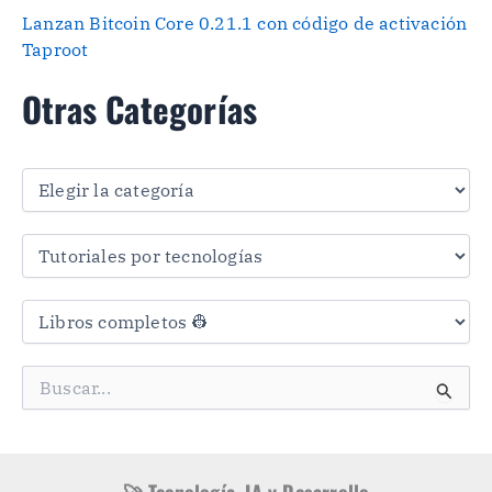
Lanzan Bitcoin Core 0.21.1 con código de activación
Taproot
Otras Categorías
O
t
r
a
s
C
a
t
e
g
B
o
u
r
s
í
c
a
a
s
r