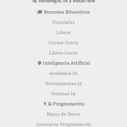
🚀 Tecnología, IA y Desarrollo
p
o
🎓 Recursos Educativos
r
:
Tutoriales
Libros
Cursos Gratis
Libros Gratis
🧠 Inteligencia Artificial
Academia IA
Herramientas IA
Noticias IA
👨‍💻 Programación
Bases de Datos
Conceptos Programación