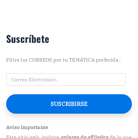
Suscríbete
Filtra los CORREOS por tu TEMÁTICA preferida..
C
o
r
r
e
SUSCRIBIRSE
o
E
l
e
Aviso Importante
c
Este sitio web, incluye
enlaces de afiliados
de lo que
t