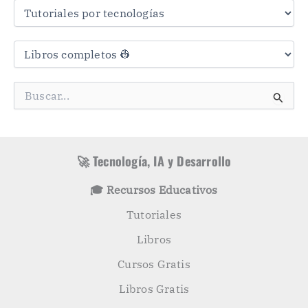
a
s
C
a
t
e
g
B
o
u
r
s
í
c
a
a
s
r
🚀 Tecnología, IA y Desarrollo
p
o
🎓 Recursos Educativos
r
:
Tutoriales
Libros
Cursos Gratis
Libros Gratis