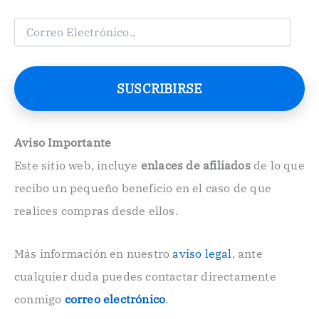
C
o
r
r
e
SUSCRIBIRSE
o
E
l
e
Aviso Importante
c
Este sitio web, incluye
enlaces de afiliados
de lo que
t
r
recibo un pequeño beneficio en el caso de que
ó
n
realices compras desde ellos.
i
c
o
Más información en nuestro
aviso legal
, ante
.
cualquier duda puedes contactar directamente
.
conmigo
correo electrónico
.