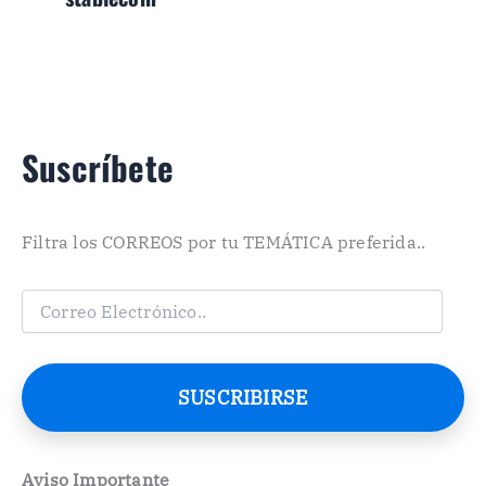
Suscríbete
Filtra los CORREOS por tu TEMÁTICA preferida..
C
o
r
r
e
SUSCRIBIRSE
o
E
l
e
Aviso Importante