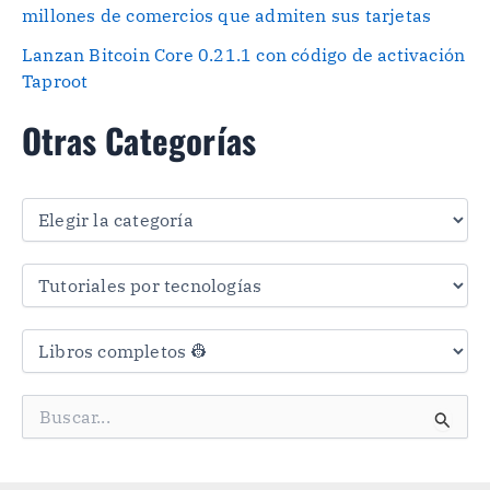
millones de comercios que admiten sus tarjetas
Lanzan Bitcoin Core 0.21.1 con código de activación
Taproot
Otras Categorías
O
t
r
a
s
C
a
t
e
g
B
o
u
r
s
í
c