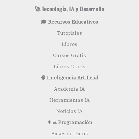
a
a
s
r
🚀 Tecnología, IA y Desarrollo
p
o
🎓 Recursos Educativos
r
:
Tutoriales
Libros
Cursos Gratis
Libros Gratis
🧠 Inteligencia Artificial
Academia IA
Herramientas IA
Noticias IA
👨‍💻 Programación
Bases de Datos