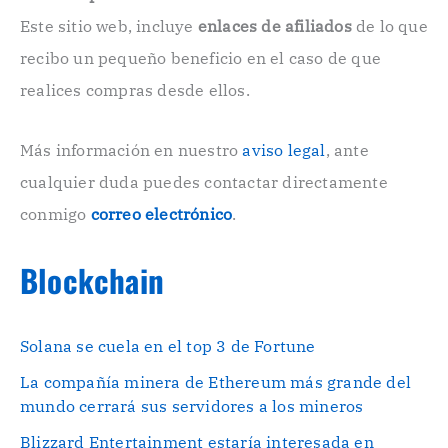
c
Este sitio web, incluye
enlaces de afiliados
de lo que
t
r
recibo un pequeño beneficio en el caso de que
ó
n
realices compras desde ellos.
i
c
o
Más información en nuestro
aviso legal
, ante
.
cualquier duda puedes contactar directamente
.
conmigo
correo electrónico
.
Blockchain
Solana se cuela en el top 3 de Fortune
La compañía minera de Ethereum más grande del
mundo cerrará sus servidores a los mineros
Blizzard Entertainment estaría interesada en